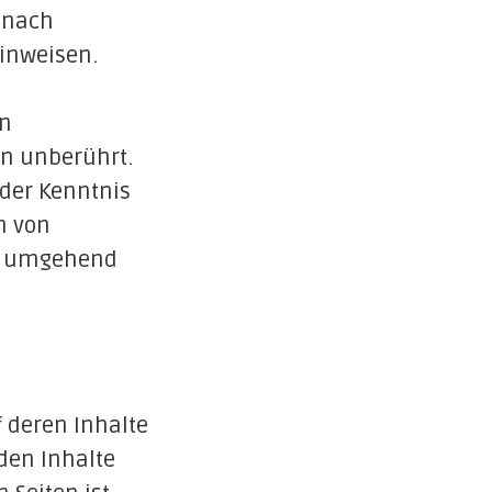
 nach
hinweisen.
on
on unberührt.
 der Kenntnis
n von
te umgehend
f deren Inhalte
den Inhalte