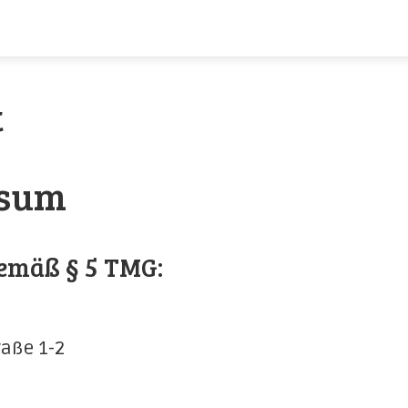
t
ssum
emäß § 5 TMG:
aße 1-2