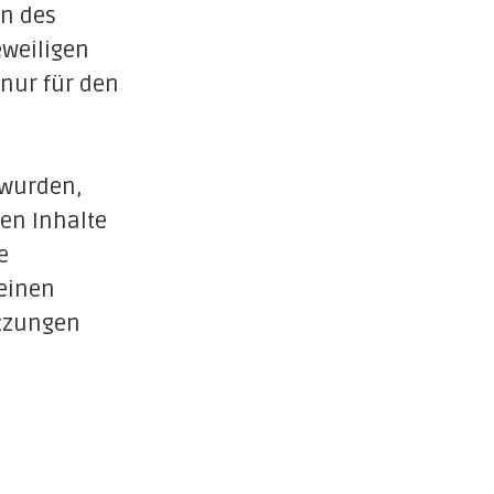
en des
eweiligen
 nur für den
t wurden,
en Inhalte
e
einen
etzungen