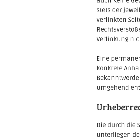
auch keine Gew
stets der jewei
verlinkten Se
Rechtsverstöße
Verlinkung nic
Eine permanent
konkrete Anhal
Bekanntwerden
umgehend ent
Urheberre
Die durch die 
unterliegen de