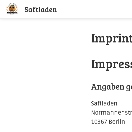
S
a
f
t
l
a
d
e
n
Imprin
Impre
Angaben g
Saftladen
Normannenstr
10367 Berlin